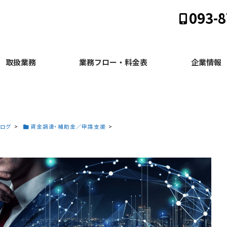
093-8
取扱業務
業務フロー・料金表
企業情報
ログ
>
資金調達・補助金／申請支援
>