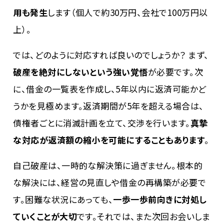
用も発生
します（個人で約
30
万円、会社で
100
万円以
上）。
では、どのように対応すれば良いのでしょうか？ まず、
破産を絶対にしないという強い覚悟
が必要です。次
に、借金の一覧表を作成し、
5
年以内に返済可能かど
うかを見極めます。返済期間が
5
年を超える場合は、
債権者ごとに消滅計画を立て、交渉を行います。
真摯
な対応が返済額の縮小を可能にすることもあります
。
自己破産は、一時的な解決策に過ぎません。根本的
な解決には、経営の見直しや借金の再構築が必要で
す。困難な状況にあっても、
一歩一歩前向きに対処し
ていくことが大切
です。それでは、また次回お会いしま